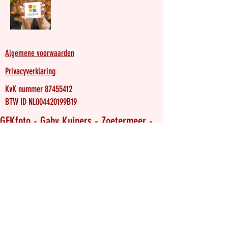
Algemene voorwaarden
Privacyverklaring
KvK nummer
87455412
BTW ID NL004420199B19
GEKfoto - Gaby Kuipers - Zoetermeer -
06-49864862
-
gekfotografie@gmail.com