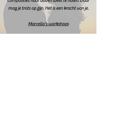
composities naar boven weet te halen. Daar
mag je trots op zijn. Het is een kracht van je.
Marcello's workshops
Annelies Pennings
Brandingshoot
De shoot met Gaby overtrof mijn verwachtingen.
Vooraf gaande stuurde ze mij al een moodboard
en mocht ik daar mijn mening over geven. Zo
ging ik goed voorbereid op pad. We zagen elkaar
in het midden van het land op een prachtige plek
en Gaby wist iedere keer weer leuke plekjes te
vinden. Ze maakte dat ik mij echt op mijn gemak
voelde en lette goed op dat ik er mooi op kwam te